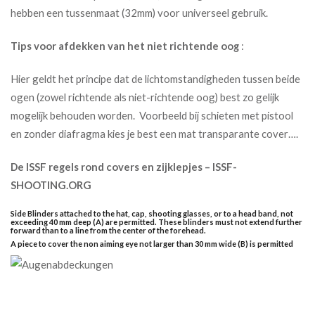
hebben een tussenmaat (32mm) voor universeel gebruik.
Tips voor afdekken van het niet richtende oog
:
Hier geldt het principe dat de lichtomstandigheden tussen beide
ogen (zowel richtende als niet-richtende oog) best zo gelijk
mogelijk behouden worden. Voorbeeld bij schieten met pistool
en zonder diafragma kies je best een mat transparante cover….
De ISSF regels rond covers en zijklepjes – ISSF-
SHOOTING.ORG
Side Blinders attached to the hat, cap, shooting glasses, or to a head band, not
exceeding 40 mm deep (A) are permitted. These blinders must not extend further
forward than to a line from the center of the forehead.
A piece to cover the non aiming eye not larger than 30 mm wide (B) is permitted