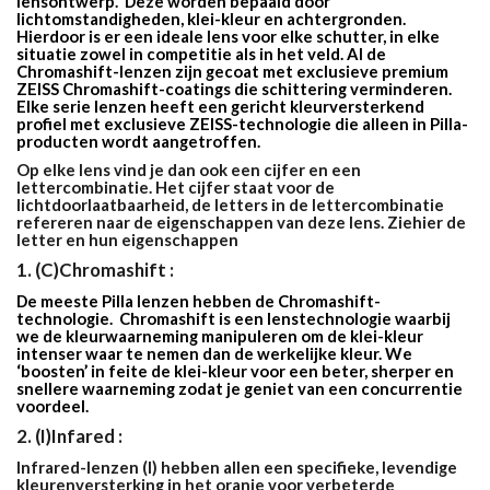
lensontwerp. Deze worden bepaald door
lichtomstandigheden, klei-kleur en achtergronden.
Hierdoor is er een ideale lens voor elke schutter, in elke
situatie zowel in competitie als in het veld. Al de
Chromashift-lenzen zijn gecoat met exclusieve premium
ZEISS Chromashift-coatings die schittering verminderen.
Elke serie lenzen heeft een gericht kleurversterkend
profiel met exclusieve ZEISS-technologie die alleen in Pilla-
producten wordt aangetroffen.
Op elke lens vind je dan ook een cijfer en een
lettercombinatie. Het cijfer staat voor de
lichtdoorlaatbaarheid, de letters in de lettercombinatie
refereren naar de eigenschappen van deze lens. Ziehier de
letter en hun eigenschappen
1. (C)Chromashift :
De meeste Pilla lenzen hebben de Chromashift-
technologie. Chromashift is een lenstechnologie waarbij
we de kleurwaarneming manipuleren om de klei-kleur
intenser waar te nemen dan de werkelijke kleur. We
‘boosten’ in feite de klei-kleur voor een beter, sherper en
snellere waarneming zodat je geniet van een concurrentie
voordeel.
2. (I)Infared :
Infrared-lenzen (I) hebben allen een specifieke, levendige
kleurenversterking in het oranje voor verbeterde