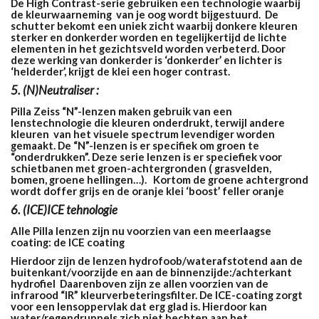
De High Contrast-serie gebruiken een technologie waarbij
de kleurwaarneming van je oog wordt bijgestuurd. De
schutter bekomt een uniek zicht waarbij donkere kleuren
sterker en donkerder worden en tegelijkertijd de lichte
elementen in het gezichtsveld worden verbeterd. Door
deze werking van donkerder is ‘donkerder’ en lichter is
‘helderder’, krijgt de klei een hoger contrast
.
5. (N)Neutraliser :
Pilla Zeiss “N”-lenzen maken gebruik van een
lenstechnologie die kleuren onderdrukt, terwijl andere
kleuren van het visuele spectrum levendiger worden
gemaakt. De “N”-lenzen is er specifiek om groen te
“onderdrukken”. Deze serie lenzen is er speciefiek voor
schietbanen met groen-achtergronden ( grasvelden,
bomen, groene hellingen…). Kortom de groene achtergrond
wordt doffer grijs en de oranje klei ‘boost’ feller oranje
6. (ICE)ICE tehnologie
Alle Pilla lenzen zijn nu voorzien van een meerlaagse
coating: de ICE coating
Hierdoor zijn de lenzen hydrofoob/waterafstotend aan de
buitenkant/voorzijde en aan de binnenzijde:/achterkant
hydrofiel Daarenboven zijn ze allen voorzien van de
infrarood “IR” kleurverbeteringsfilter. De ICE-coating zorgt
voor een lensoppervlak dat erg glad is. Hierdoor kan
water/regendruppels zich niet hechten aan het