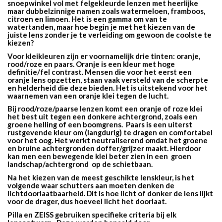
snoepwinkel vol met felgekleurde lenzen met heerlijke
maar dubbelzinnige namen zoals watermeloen, framboos,
citroen en limoen. Het is een gamma om van te
watertanden, maar hoe begin je met het kiezen van de
juiste lens zonder je te verleiding om gewoon de coolste te
kiezen?
Voor kleikleuren zijn er voornamelijk drie tinten: oranje,
rood/roze en paars. Oranje is een kleur met hoge
definitie/fel contrast. Mensen die voor het eerst een
oranje lens opzetten, staan ​​vaak versteld van de scherpte
en helderheid die deze bieden. Het is uitstekend voor het
waarnemen van een oranje klei tegen de lucht.
Bij rood/roze/paarse lenzen komt een oranje of roze klei
het best uit tegen een donkere achtergrond, zoals een
groene helling of een boomgrens. Paars is een uiterst
rustgevende kleur om (langdurig) te dragen en comfortabel
voor het oog. Het werkt neutraliserend omdat het groene
en bruine achtergronden doffer/grijzer maakt. Hierdoor
kan men een bewegende klei beter zien in een groen
landschap/achtergrond op de schietbaan.
Na het kiezen van de meest geschikte lenskleur, is het
volgende waar schutters aan moeten denken de
lichtdoorlaatbaarheid. Dit is hoe licht of donker de lens lijkt
voor de drager, dus hoeveel licht het doorlaat.
P
illa en ZEISS gebruiken specifieke criteria bij elk