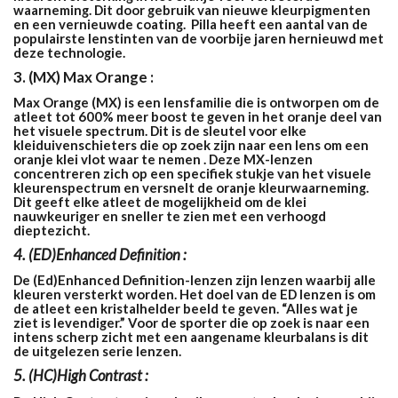
waarneming. Dit door gebruik van nieuwe kleurpigmenten
en een vernieuwde coating. Pilla heeft een aantal van de
populairste lenstinten van de voorbije jaren hernieuwd met
deze technologie.
3. (MX) Max Orange :
Max Orange (MX) is een lensfamilie die is ontworpen om de
atleet tot 600% meer boost te geven in het oranje deel van
het visuele spectrum. Dit is de sleutel voor elke
kleiduivenschieters die op zoek zijn naar een lens om een
oranje klei vlot waar te nemen . Deze MX-lenzen
concentreren zich op een specifiek stukje van het visuele
kleurenspectrum en versnelt de oranje kleurwaarneming.
Dit geeft elke atleet de mogelijkheid om de klei
nauwkeuriger en sneller te zien met een verhoogd
dieptezicht.
4. (ED)Enhanced Definition :
De (Ed)Enhanced Definition-lenzen zijn lenzen waarbij alle
kleuren versterkt worden. Het doel van de ED lenzen is om
de atleet een kristalhelder beeld te geven. “Alles wat je
ziet is levendiger.” Voor de sporter die op zoek is naar een
intens scherp zicht met een aangename kleurbalans is dit
de uitgelezen serie lenzen.
5. (HC)High Contrast :